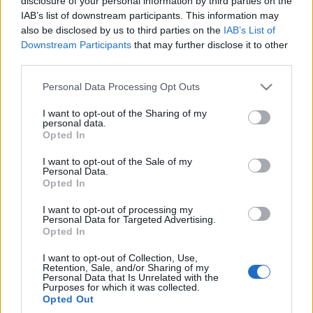
disclosure of your personal information by third parties on the
IAB’s list of downstream participants. This information may
also be disclosed by us to third parties on the
IAB’s List of
Downstream Participants
that may further disclose it to other
third parties.
Please note that this website/app uses one or more Google
Personal Data Processing Opt Outs
services and may gather and store information including but
not limited to your visit or usage behaviour. You may click to
I want to opt-out of the Sharing of my
personal data.
grant or deny consent to Google and its third-party tags to
Opted In
use your data for below specified purposes in below Google
consent section.
I want to opt-out of the Sale of my
Personal Data.
Opted In
Globális nevelés az Artemisszió
I want to opt-out of processing my
Alapítványban
Personal Data for Targeted Advertising.
Opted In
evatessza
•
2014. június 26.
0
I want to opt-out of Collection, Use,
Retention, Sale, and/or Sharing of my
A világ, melyben élünk egyszerre lett kisebb és mégis
Personal Data that Is Unrelated with the
Purposes for which it was collected.
bonyolultabb a globalizációnak köszönhetően. Az
Opted Out
áruk, emberek és az információ áramlása korábban