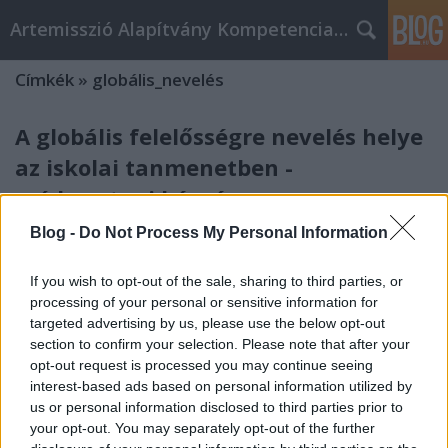
Artemisszió Alapítvány Kompetencia Központ
Címkék
»
globális_nevelés
A globális felelősségre nevelés helye
az iskolai tanmenetben -
módszertani képzés
evatessza
•
2015. március 10.
0
Blog -
Do Not Process My Personal Information
A globális nevelés fejleszti az önálló gondolkodást,
If you wish to opt-out of the sale, sharing to third parties, or
kooperációs készséget, felelősségre nevel a világ
processing of your personal or sensitive information for
targeted advertising by us, please use the below opt-out
dolgaival és a közvetlen környezettel szemben,
section to confirm your selection. Please note that after your
vagyis egy olyan korszerű pedagógiai irányzat,
opt-out request is processed you may continue seeing
amelyik valóban az életre készít fel. Sok
interest-based ads based on personal information utilized by
pedagógusnak mégis idegen fogalom,…
us or personal information disclosed to third parties prior to
your opt-out. You may separately opt-out of the further