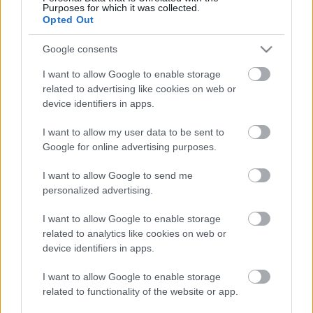
Purposes for which it was collected.
Opted Out
Google consents
I want to allow Google to enable storage
related to advertising like cookies on web or
device identifiers in apps.
Tájékoztató nap: „Könnyedén
I want to allow my user data to be sent to
Google for online advertising purposes.
iskolából munkába - ifjúsági
kompetencia központ”
I want to allow Google to send me
personalized advertising.
evatessza
•
2014. november 11.
0
I want to allow Google to enable storage
related to analytics like cookies on web or
A tájékoztatón a résztvevők megismerkedhetnek az
device identifiers in apps.
alapítvány munkaerő-piaci elhelyezkedést segítő
iskolai programjával és a januárban induló
I want to allow Google to enable storage
módszertani és szakértői képzés sorozatával. Az
related to functionality of the website or app.
iskolai programot 2015-ben két alkalommal