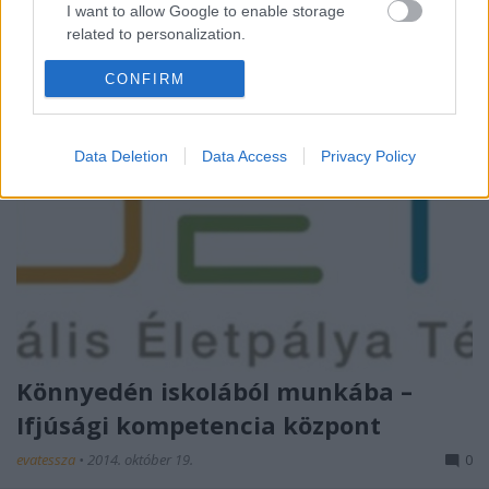
valósítjuk meg. A programról bővebb…
I want to allow Google to enable storage
related to personalization.
I want to allow Google to enable storage
CONFIRM
related to security, including authentication
functionality and fraud prevention, and other
user protection.
Data Deletion
Data Access
Privacy Policy
Könnyedén iskolából munkába –
Ifjúsági kompetencia központ
evatessza
•
2014. október 19.
0