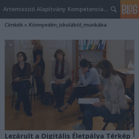
Artemisszió Alapítvány Kompetencia Központ
Címkék
»
Könnyedén_iskolából_munkába
Lezárult a Digitális Életpálya Térkép