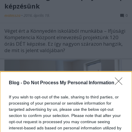
képzésünk
evatessza
•
2016. április 19.
0
Véget ért a Könnyedén iskolából munkába – Ifjúsági
Kompetencia Központ elnevezésű projektünk 120
órás DÉT képzése. Ez így nagyon szárazon hangzik,
de mit is jelent valójában?
Blog -
Do Not Process My Personal Information
If you wish to opt-out of the sale, sharing to third parties, or
processing of your personal or sensitive information for
targeted advertising by us, please use the below opt-out
section to confirm your selection. Please note that after your
opt-out request is processed you may continue seeing
interest-based ads based on personal information utilized by