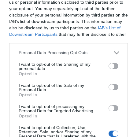
us or personal information disclosed to third parties prior to
your opt-out. You may separately opt-out of the further
disclosure of your personal information by third parties on the
Felhívás: Módszertani és szakértői
IAB’s list of downstream participants. This information may
képzéssorozat
also be disclosed by us to third parties on the
IAB’s List of
Downstream Participants
that may further disclose it to other
evatessza
•
2014. december 04.
0
third parties.
Please note that this website/app uses one or more Google
Personal Data Processing Opt Outs
Az Artemisszió Alapítvány Könnyedén iskolából
services and may gather and store information including but
munkába – Ifjúsági kompetencia központ című
not limited to your visit or usage behaviour. You may click to
I want to opt-out of the Sharing of my
programja keretében módszertani és szakértői
personal data.
grant or deny consent to Google and its third-party tags to
képzési felhívást tesz közzé iskolák és civil
Opted In
use your data for below specified purposes in below Google
szervezetek munkatársai, valamint munkaerő-piaci
consent section.
I want to opt-out of the Sale of my
tanácsadók és szolgáltatók…
Personal Data.
Opted In
I want to opt-out of processing my
Personal Data for Targeted Advertising.
Opted In
I want to opt-out of Collection, Use,
Retention, Sale, and/or Sharing of my
Personal Data that Is Unrelated with the