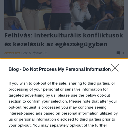
Felhívás: Interkulturális konfliktusok
és kezelésük az egészségügyben
evatessza
•
2016. április 05.
0
Az Artemisszió Alapítvány Interkulturális
Blog -
Do Not Process My Personal Information
kompetenciafejlesztő képzést szervez az
egészségügy területén dolgozó szakemberek
If you wish to opt-out of the sale, sharing to third parties, or
számára.
processing of your personal or sensitive information for
...
targeted advertising by us, please use the below opt-out
section to confirm your selection. Please note that after your
opt-out request is processed you may continue seeing
interest-based ads based on personal information utilized by
us or personal information disclosed to third parties prior to
your opt-out. You may separately opt-out of the further