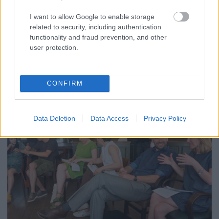
dolgozók számára
I want to allow Google to enable storage
evatessza
•
2015. július 25.
0
related to security, including authentication
functionality and fraud prevention, and other
Dátum: 2015. szeptember 17-18., október 1-2. és
user protection.
október 15-16.
A rendészeti területen dolgozó szakemberek és a
segítő szakmákban dolgozó ...
CONFIRM
Data Deletion
Data Access
Privacy Policy