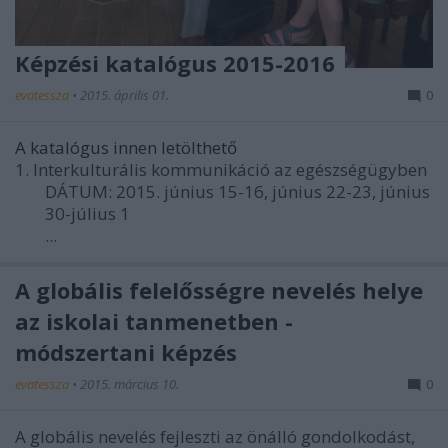
Képzési katalógus 2015-2016
evatessza
•
2015. április 01.
0
A katalógus innen letölthető
1. Interkulturális kommunikáció az egészségügyben
DÁTUM: 2015. június 15-16, június 22-23, június
30-július 1
...
A globális felelősségre nevelés helye
az iskolai tanmenetben -
módszertani képzés
evatessza
•
2015. március 10.
0
A globális nevelés fejleszti az önálló gondolkodást,