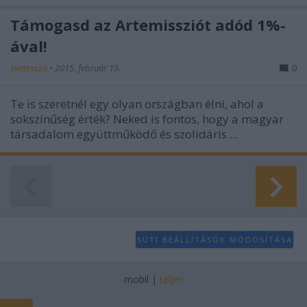
Támogasd az Artemissziót adód 1%-
ával!
evatessza
•
2015. február 19.
0
Te is szeretnél egy olyan országban élni, ahol a
sokszínűség érték? Neked is fontos, hogy a magyar
társadalom együttműködő és szolidáris ...
SÜTI BEÁLLÍTÁSOK MÓDOSÍTÁSA
mobil
|
teljes