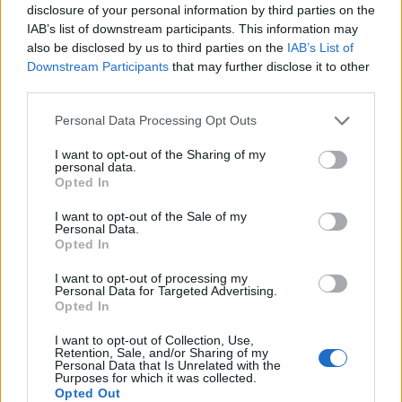
disclosure of your personal information by third parties on the
IAB’s list of downstream participants. This information may
also be disclosed by us to third parties on the
IAB’s List of
Downstream Participants
that may further disclose it to other
third parties.
Please note that this website/app uses one or more Google
Personal Data Processing Opt Outs
services and may gather and store information including but
not limited to your visit or usage behaviour. You may click to
I want to opt-out of the Sharing of my
personal data.
grant or deny consent to Google and its third-party tags to
Opted In
use your data for below specified purposes in below Google
Interkulturális
consent section.
I want to opt-out of the Sale of my
Personal Data.
kompetenciafejlesztés a rendészeti-
Opted In
és a szociális-, ill. civil- területen
I want to opt-out of processing my
dolgozók számára
Personal Data for Targeted Advertising.
Opted In
evatessza
•
2016. február 16.
0
I want to opt-out of Collection, Use,
Retention, Sale, and/or Sharing of my
A rendészeti területen dolgozó szakemberek és a
Personal Data that Is Unrelated with the
Purposes for which it was collected.
segítő szakmákban dolgozó szakemberek is
Opted Out