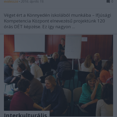
evatessza
•
2016. április 19.
0
Véget ért a Könnyedén iskolából munkába – Ifjúsági
Kompetencia Központ elnevezésű projektünk 120
órás DÉT képzése. Ez így nagyon ...
Interkulturális