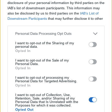
disclosure of your personal information by third parties on the
IAB’s list of downstream participants. This information may
also be disclosed by us to third parties on the
IAB’s List of
Downstream Participants
that may further disclose it to other
third parties.
Please note that this website/app uses one or more Google
Personal Data Processing Opt Outs
services and may gather and store information including but
not limited to your visit or usage behaviour. You may click to
I want to opt-out of the Sharing of my
personal data.
grant or deny consent to Google and its third-party tags to
Opted In
use your data for below specified purposes in below Google
Interkulturális
consent section.
I want to opt-out of the Sale of my
Personal Data.
kompetenciafejlesztés a rendészeti-
Opted In
és a szociális-, ill. civil- területen
I want to opt-out of processing my
dolgozók számára
Personal Data for Targeted Advertising.
Opted In
evatessza
•
2016. február 16.
0
I want to opt-out of Collection, Use,
Retention, Sale, and/or Sharing of my
A rendészeti területen dolgozó szakemberek és a
Personal Data that Is Unrelated with the
Purposes for which it was collected.
segítő szakmákban dolgozó szakemberek is
Opted Out