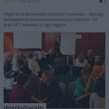
evatessza
•
2016. április 19.
0
Véget ért a Könnyedén iskolából munkába – Ifjúsági
Kompetencia Központ elnevezésű projektünk 120
órás DÉT képzése. Ez így nagyon ...
Interkulturális