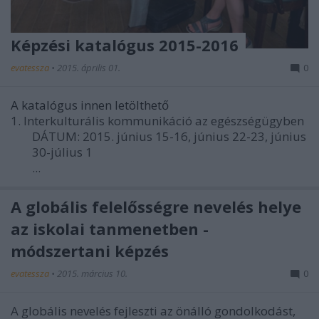
Képzési katalógus 2015-2016
evatessza
•
2015. április 01.
0
A katalógus innen letölthető
1. Interkulturális kommunikáció az egészségügyben
DÁTUM: 2015. június 15-16, június 22-23, június
30-július 1
...
A globális felelősségre nevelés helye
az iskolai tanmenetben -
módszertani képzés
evatessza
•
2015. március 10.
0
A globális nevelés fejleszti az önálló gondolkodást,