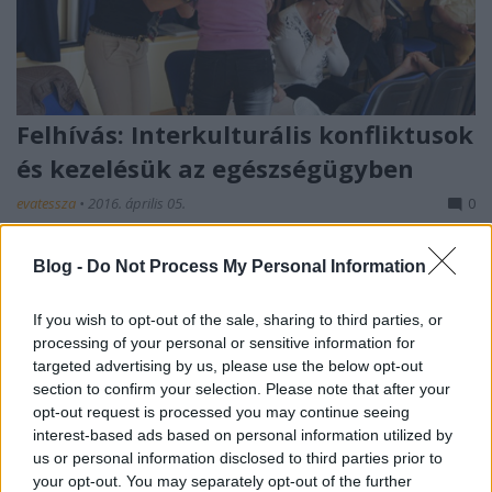
Felhívás: Interkulturális konfliktusok
és kezelésük az egészségügyben
evatessza
•
2016. április 05.
0
Az Artemisszió Alapítvány Interkulturális
Blog -
Do Not Process My Personal Information
kompetenciafejlesztő képzést szervez az
egészségügy területén dolgozó szakemberek
If you wish to opt-out of the sale, sharing to third parties, or
számára.
processing of your personal or sensitive information for
...
targeted advertising by us, please use the below opt-out
section to confirm your selection. Please note that after your
opt-out request is processed you may continue seeing
interest-based ads based on personal information utilized by
us or personal information disclosed to third parties prior to
your opt-out. You may separately opt-out of the further