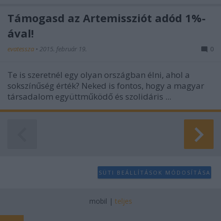
Támogasd az Artemissziót adód 1%-
ával!
evatessza
•
2015. február 19.
0
Te is szeretnél egy olyan országban élni, ahol a
sokszínűség érték? Neked is fontos, hogy a magyar
társadalom együttműködő és szolidáris ...
SÜTI BEÁLLÍTÁSOK MÓDOSÍTÁSA
mobil
|
teljes