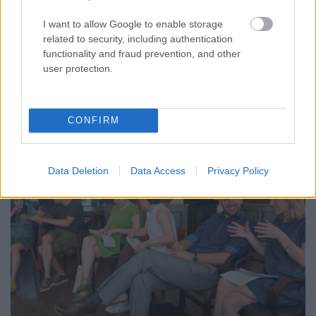
dolgozók számára
I want to allow Google to enable storage
evatessza
•
2015. július 25.
0
related to security, including authentication
functionality and fraud prevention, and other
Dátum: 2015. szeptember 17-18., október 1-2. és
user protection.
október 15-16.
A rendészeti területen dolgozó szakemberek és a
segítő szakmákban dolgozó ...
CONFIRM
Data Deletion
Data Access
Privacy Policy