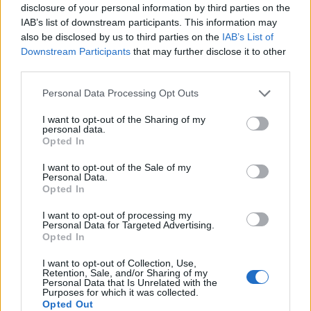
disclosure of your personal information by third parties on the
IAB’s list of downstream participants. This information may
also be disclosed by us to third parties on the
IAB’s List of
Downstream Participants
that may further disclose it to other
third parties.
Please note that this website/app uses one or more Google
Personal Data Processing Opt Outs
services and may gather and store information including but
not limited to your visit or usage behaviour. You may click to
I want to opt-out of the Sharing of my
personal data.
grant or deny consent to Google and its third-party tags to
Opted In
use your data for below specified purposes in below Google
Interkulturális
consent section.
I want to opt-out of the Sale of my
Personal Data.
kompetenciafejlesztés a rendészeti-
Opted In
és a szociális-, ill. civil- területen
I want to opt-out of processing my
dolgozók számára
Personal Data for Targeted Advertising.
Opted In
evatessza
•
2016. február 16.
0
I want to opt-out of Collection, Use,
Retention, Sale, and/or Sharing of my
A rendészeti területen dolgozó szakemberek és a
Personal Data that Is Unrelated with the
Purposes for which it was collected.
segítő szakmákban dolgozó szakemberek is
Opted Out