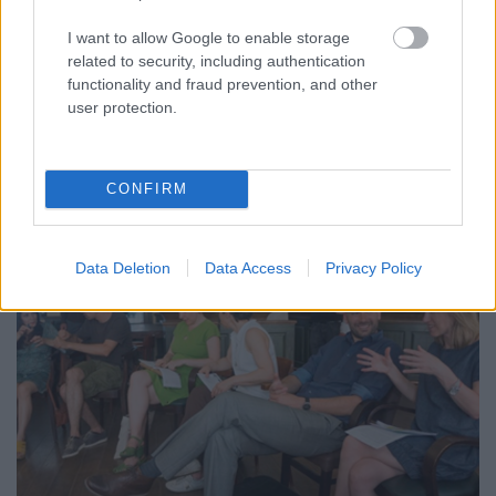
dolgozók számára
I want to allow Google to enable storage
evatessza
•
2015. július 25.
0
related to security, including authentication
functionality and fraud prevention, and other
Dátum: 2015. szeptember 17-18., október 1-2. és
user protection.
október 15-16.
A rendészeti területen dolgozó szakemberek és a
segítő szakmákban dolgozó ...
CONFIRM
Data Deletion
Data Access
Privacy Policy