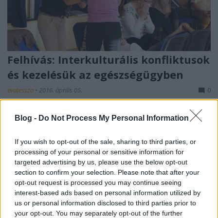
Felhívás: Interkulturális konfliktusok
és kezelésük az egészségügyben
evatessza
•
2016. április 05.
0
Az Artemisszió Alapítvány Interkulturális
Blog -
Do Not Process My Personal Information
kompetenciafejlesztő képzést szervez az
egészségügy területén dolgozó szakemberek
If you wish to opt-out of the sale, sharing to third parties, or
számára.
processing of your personal or sensitive information for
...
targeted advertising by us, please use the below opt-out
section to confirm your selection. Please note that after your
opt-out request is processed you may continue seeing
interest-based ads based on personal information utilized by
us or personal information disclosed to third parties prior to
your opt-out. You may separately opt-out of the further