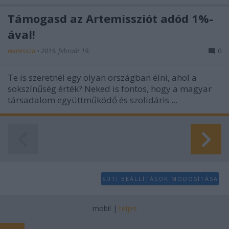
Támogasd az Artemissziót adód 1%-
ával!
evatessza
•
2015. február 19.
0
Te is szeretnél egy olyan országban élni, ahol a
sokszínűség érték? Neked is fontos, hogy a magyar
társadalom együttműködő és szolidáris ...
SÜTI BEÁLLÍTÁSOK MÓDOSÍTÁSA
mobil
|
teljes