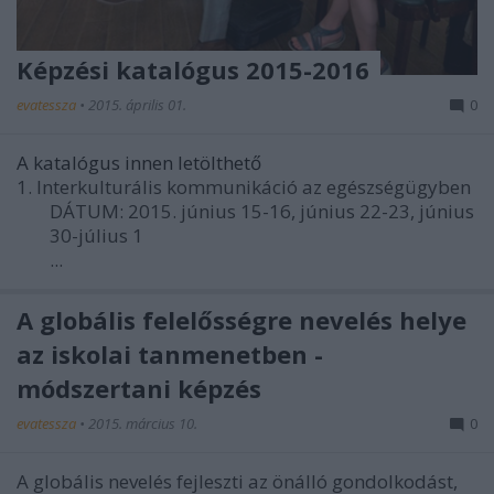
Képzési katalógus 2015-2016
evatessza
•
2015. április 01.
0
A katalógus innen letölthető
1. Interkulturális kommunikáció az egészségügyben
DÁTUM: 2015. június 15-16, június 22-23, június
30-július 1
...
A globális felelősségre nevelés helye
az iskolai tanmenetben -
módszertani képzés
evatessza
•
2015. március 10.
0
A globális nevelés fejleszti az önálló gondolkodást,