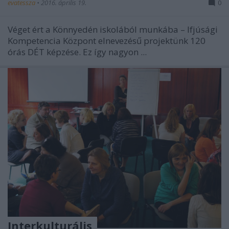
evatessza
•
2016. április 19.
0
Véget ért a Könnyedén iskolából munkába – Ifjúsági
Kompetencia Központ elnevezésű projektünk 120
órás DÉT képzése. Ez így nagyon ...
Interkulturális