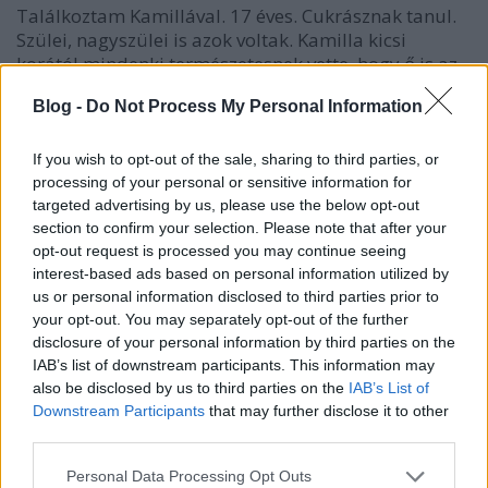
Találkoztam Kamillával. 17 éves. Cukrásznak tanul.
Szülei, nagyszülei is azok voltak. Kamilla kicsi
korától mindenki természetesnek vette, hogy ő is az
lesz. Allergiás a tojásra és a dióra. Fél. Nem tudja, mi
Blog -
Do Not Process My Personal Information
lesz vele.
Életünk során mindannyian kerülünk olyan
If you wish to opt-out of the sale, sharing to third parties, or
helyzetbe – általános-, középiskolai tanulmányok,
processing of your personal or sensitive information for
vagy egyetem befejezése után, munkahelyváltásnál,
targeted advertising by us, please use the below opt-out
stb., – amikor felmerül a kérdés bennünk: Hogyan
section to confirm your selection. Please note that after your
tovább? Ki vagyok? Mit tudok?
opt-out request is processed you may continue seeing
interest-based ads based on personal information utilized by
Ezekre és az ehhez hasonló kérdésekre azonban az
us or personal information disclosed to third parties prior to
your opt-out. You may separately opt-out of the further
iskola nem ad választ, s nem készít fel a válaszra
disclosure of your personal information by third parties on the
sem. Nem ad tükröt. A tanulás, az ismeretanyag van
IAB’s list of downstream participants. This information may
a fókuszban, de a gondolkodás, az önreflexió
also be disclosed by us to third parties on the
IAB’s List of
háttérbe szorul.
Downstream Participants
that may further disclose it to other
third parties.
Mert mire is volna valójában szükség? Önismeretre,
eszközökre, s arra, hogy képesek legyünk felelősen
Please note that this website/app uses one or more Google
Personal Data Processing Opt Outs