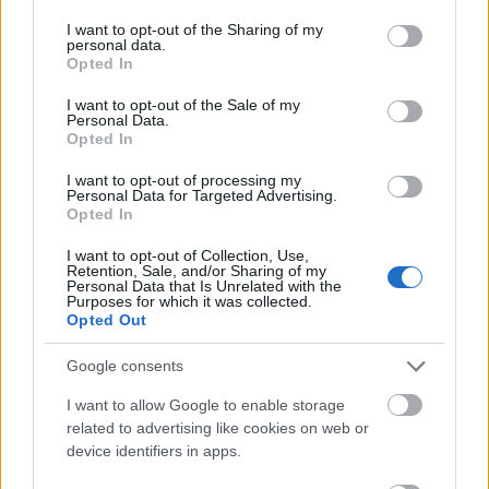
felépíteni a jelenünket, a jövőnket.
services and may gather and store information including but
not limited to your visit or usage behaviour. You may click to
I want to opt-out of the Sharing of my
Ebben kíván segíteni az Artemisszió Alapítvány.
personal data.
grant or deny consent to Google and its third-party tags to
Opted In
Képzéseket kínálunk, kompetencia-felmérést.
use your data for below specified purposes in below Google
Feltérképezünk, megtanítunk, megerősítünk. Tükröt
consent section.
I want to opt-out of the Sale of my
tartunk.
Personal Data.
Opted In
I want to opt-out of processing my
Personal Data for Targeted Advertising.
Opted In
I want to opt-out of Collection, Use,
Retention, Sale, and/or Sharing of my
Personal Data that Is Unrelated with the
Purposes for which it was collected.
Opted Out
Google consents
I want to allow Google to enable storage
related to advertising like cookies on web or
device identifiers in apps.