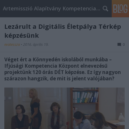
Artemisszió Alapítvány Kompetencia Központ
Lezárult a Digitális Életpálya Térkép
képzésünk
evatessza
•
2016. április 19.
0
Véget ért a Könnyedén iskolából munkába –
Ifjúsági Kompetencia Központ elnevezésű
projektünk 120 órás DÉT képzése. Ez így nagyon
szárazon hangzik, de mit is jelent valójában?