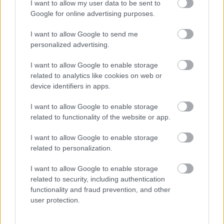
I want to allow my user data to be sent to
Google for online advertising purposes.
De mi is az a DÉT?
I want to allow Google to send me
A képzés résztvevői így fo
personalized advertising.
galmazták meg röviden:
I want to allow Google to enable storage
related to analytics like cookies on web or
A Digitális Életpálya Térkép egy egyéni konzultációs
device identifiers in apps.
módszer, amely megmutatja az egyén erősségeit és
fejlesztendő területeit élettapasztalatai tükrében.
I want to allow Google to enable storage
related to functionality of the website or app.
A folyamat során többszöri interjús helyzetben
feltérképezzük a különböző életterületeket a
I want to allow Google to enable storage
konkrétumokra és a jövőre fókuszálva.
related to personalization.
Segíti a reális rövid- és hosszútávú célok
I want to allow Google to enable storage
related to security, including authentication
megfogalmazását a feltárt kompetenciák alapján.
functionality and fraud prevention, and other
user protection.
Az utolsó napon néhány résztvevőnek átadhattuk a
képzés sikeres elvégzést elismerő oklevelet. E mellett
a DÉT szakértői hálózat tagjaivá avattuk őket.