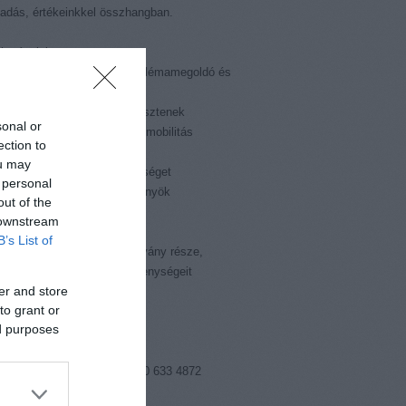
adás, értékeinkkel összhangban.
ltatásaink:
esztik a kommunikációs, problémamegoldó és
ktuskezelési készségeket
meretet és aszertivitást fejlesztenek
sonal or
ik az interkulturális tanulást mobilitás
ection to
tekben
ou may
tják az együttműködési készséget
 personal
tik a sokféleségből eredő előnyök
out of the
erését és kihasználását
 downstream
B’s List of
etencia Központ az Alapítvány része,
lei az Alapítvány alaptevékenységeit
er and store
tják.
to grant or
ed purposes
085 Budapest, Pál utca 6.
06 1) 413 6517
 mobil: 06 70 321 3078, 06 70 633 4872
 artemisz@artemisszio.hu