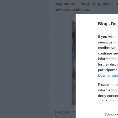
megmutatni, hogy a globális n
hétköznapjaiban is.
Blog -
Do 
If you wish 
sensitive in
confirm you
continue se
information 
further disc
participants
Downstream 
Please note
information 
deny consent
in below Go
A képzés célja, hogy a résztvevők me
Persona
és az iskolai gyakorlatban val