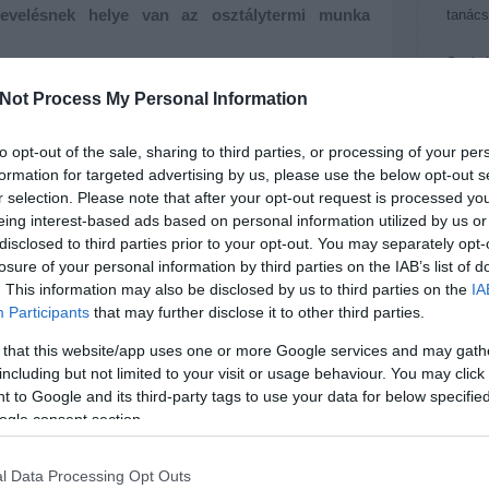
evelésnek helye van az osztálytermi munka
tanács
Szolgá
- fejl
Not Process My Personal Information
konfli
- önis
to opt-out of the sale, sharing to third parties, or processing of your per
- segít
formation for targeted advertising by us, please use the below opt-out s
helyze
r selection. Please note that after your opt-out request is processed y
- javí
eing interest-based ads based on personal information utilized by us or
- segí
disclosed to third parties prior to your opt-out. You may separately opt-
felism
losure of your personal information by third parties on the IAB’s list of
. This information may also be disclosed by us to third parties on the
IA
A Komp
Participants
that may further disclose it to other third parties.
bevéte
 that this website/app uses one or more Google services and may gath
támoga
including but not limited to your visit or usage behaviour. You may click 
 to Google and its third-party tags to use your data for below specifi
Cím: 1
ogle consent section.
Tel: (
Irodai
gismerjék a globális nevelés fogalmát, filozófiáját
Email:
l Data Processing Opt Outs
ó felhasználás módját. Átadjuk a hagyományos