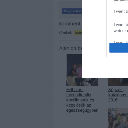
I want 
komment
I want t
web or d
Címkék:
training
globális nevelés
I want t
Ajánlott bejegyzések:
or app.
I want t
I want t
authenti
Felhívás:
Képzési
Interkulturális
katalógus
konfliktusok és
2016
kezelésük az
egészségügyben