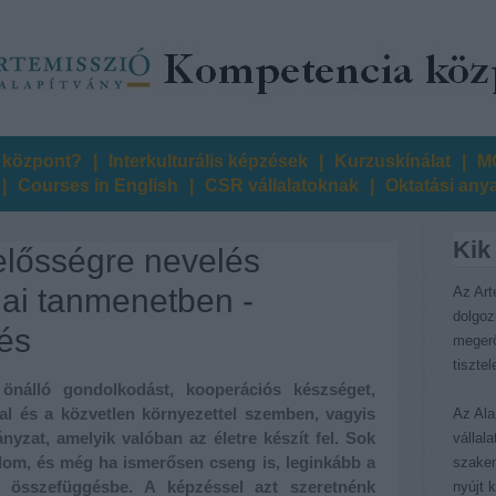
 központ?
|
Interkulturális képzések
|
Kurzuskínálat
|
MO
|
Courses in English
|
CSR vállalatoknak
|
Oktatási any
Kik
lelősségre nevelés
lai tanmenetben -
Az Art
dolgoz
és
megerő
tiszte
 önálló gondolkodást, kooperációs készséget,
val és a közvetlen környezettel szemben, vagyis
Az Ala
nyzat, amelyik valóban az életre készít fel. Sok
vállal
om, és még ha ismerősen cseng is, leginkább a
szakem
k összefüggésbe. A képzéssel azt szeretnénk
nyújt 