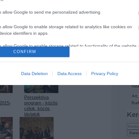
Persp
Tetszik
to allow Google to send me personalized advertising.
0
(
6
)
tá
Top
o allow Google to enable storage related to analytics like cookies on
evice identifiers in apps.
Tra
Dig
o allow Google to enable storage related to functionality of the website
CONFIRM
beaz
kés
o allow Google to enable storage related to personalization.
Kép
Data Deletion
Data Access
Privacy Policy
Mun
o allow Google to enable storage related to security, including
fiat
cation functionality and fraud prevention, and other user protection.
Art,
Perspektíva
 2015-
program - közös
Bud
célok, közös
Ker
távlatok