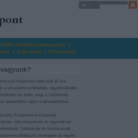
MAP mobilitási tanácsadás
|
agok
|
Kapcsolat
|
Artemisszió
 vagyunk?
emisszió Alapítvány több mint 15 éve
ik a társadalmi szolidaritás, együttműködés
sítéséért és azért, hogy a sokféleség
lete alapértékké váljon a társadalomban.
pítvány Kompetencia központja
atoknak, intézményeknek és egyéneknek -
bereknek, fiataloknak és iskolásoknak -
kompetenciafejlesztő tréningeket és egyéni