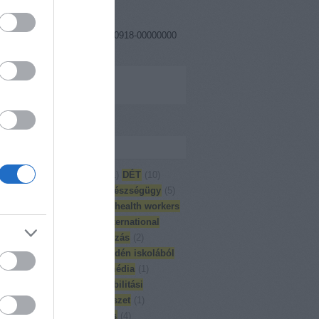
ám: 18089855-1-41
zámlaszám: 11705008-20460918-00000000
ank Nyrt. Budapesti Régió)
ess minket a
ebookon!
kék
)
aktuális
(
8
)
art
(
1
)
CSR
(
1
)
DÉT
(
10
)
lis Életpálya Térkép
(
8
)
egészségügy
(
5
)
sh
(
2
)
globális nevelés
(
2
)
health workers
erkulturális képzés
(
15
)
international
opment
(
1
)
iskolai foglalkozás
(
2
)
olat
(
1
)
képzés
(
6
)
Könnyedén iskolából
ába
(
4
)
kurzuskínálat
(
1
)
média
(
1
)
rálás
(
1
)
mobilitás
(
1
)
mobilitási
sadó
(
1
)
MOMAP
(
2
)
művészet
(
1
)
közi fejlesztés
(
1
)
oktatás
(
4
)