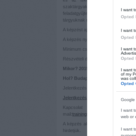
szaktárgyakon belül alkalmazhat
I want t
feladatgyűjteményt, ezzel egyben i
Opted 
tárgyuknak megfelelő globális nevel
A képzést ajánljuk: gyakorló, kezdő
I want t
Opted 
A képzés nyelve: magyar
Minimum csoportlétszám: 10 fő
I want 
Advertis
Opted 
Részvételi díj: 10 000 Forint
Mikor? 2015. szeptember 16-18.
I want t
of my P
Hol? Budapest, VIII. Pál u. 6.
was col
Opted 
Jelentkezési határidő: 2015. auguszt
Jelentkezési lap innen letölthető
Google 
Kapcsolat és jelentkezés: S
I want t
mail:
trainings@artemiszio.hu
web or d
A képzés akkreditáció alatt áll, p
I want t
hirdetjük.
purpose