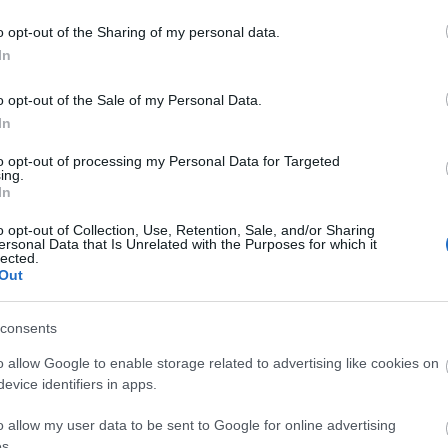
ó, a globális nevelés szellemében fejlesztett
Adósz
o opt-out of the Sharing of my personal data.
nspirálva a résztvevőket, hogy a képzésen a saját
Banks
In
ési órákat dolgozzanak ki közösen.
(OTP B
 és leendő pedagógusoknak
o opt-out of the Sale of my Personal Data.
Köv
In
Fac
to opt-out of processing my Personal Data for Targeted
ing.
In
Cím
o opt-out of Collection, Use, Retention, Sale, and/or Sharing
ersonal Data that Is Unrelated with the Purposes for which it
1%
(
1
lected.
Digitá
Out
us 25.
Engli
(
1
)
int
consents
devel
zántó Diana (tel.: (06 1) 413 6517), e-
kapcs
o allow Google to enable storage related to advertising like cookies on
munk
evice identifiers in apps.
mento
ontértéke még nincs, éppen ezért kedvezményes áron
tanác
o allow my user data to be sent to Google for online advertising
nemzet
s.