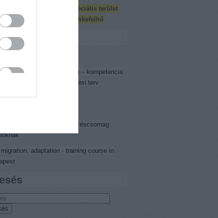
ektíva
(
1
)
rendészet
(
3
)
szociális terület
mogatás
(
1
)
training
(
5
)
Címkefelhő
 5
ining Catalogue 2015 - 2016
itális Életpálya Térkép (DÉT) – kompetencia
onosítás és egyéni fejlesztési terv
zítése
zési katalógus 2015-2016
kaerő-piaci integrációs képzéscsomag
aloknak
 migration, adaptation - training course in
apest
esés