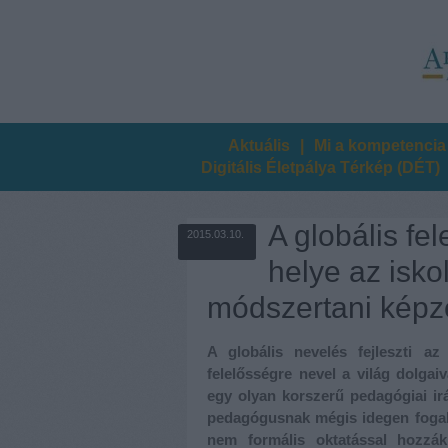
Aktuális
|
Mi a kompetencia
Digitális Életpálya Térkép (DÉT)
A globális fe
2015.03.10.
helye az isko
módszertani képz
A globális nevelés fejleszti az
felelősségre nevel a világ dolgai
egy olyan korszerű pedagógiai irá
pedagógusnak mégis idegen fogal
nem formális oktatással hozzá