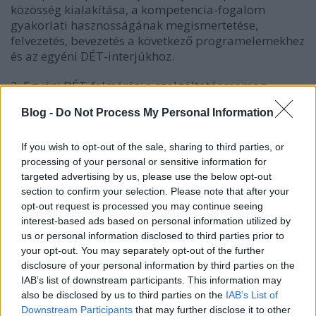
közösség kialakítása, a kompetencia-fogalom
gyakorlati hasznosságának megismertetése,
felvezetés, bevezetés a következő programelemekhez
és az egyéni DÉT-interjúkhoz.
2.
Egyéni DÉT-felmérés
; a szolgáltatáscsomag
központi eleme. A modul során elkészítjük minden
Blog -
Do Not Process My Personal Information
résztvevő személyes DÉT-térképét (melyről bővebb
információt az egyéni DÉT felmérés blog-pont alatt
olvasható). A kapott eredmények az programcsomag
If you wish to opt-out of the sale, sharing to third parties, or
összes további elemében hasznosításra
processing of your personal or sensitive information for
kerülnek.
targeted advertising by us, please use the below opt-out
section to confirm your selection. Please note that after your
Csoportos képzési modulok:
opt-out request is processed you may continue seeing
interest-based ads based on personal information utilized by
3.
us or personal information disclosed to third parties prior to
Önéletrajz és motivációs levél írás
, mely során a
your opt-out. You may separately opt-out of the further
résztvevők gyakorlat-orientált tréning során
disclosure of your personal information by third parties on the
megismerjék a CV- és motivációs levél írás alapjait,
IAB’s list of downstream participants. This information may
elkészítsék saját önéletrajzukat
also be disclosed by us to third parties on the
IAB’s List of
Downstream Participants
that may further disclose it to other
4.
Állásinterjú tréning
során a résztvevők