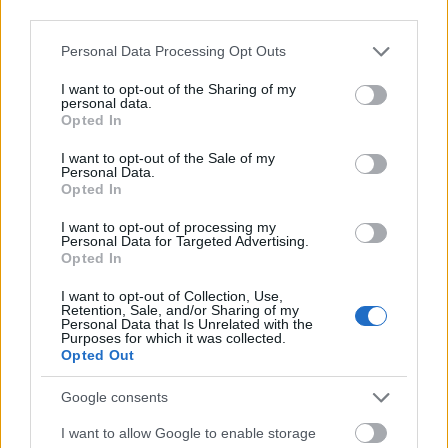
third parties.
megtapasztalják az állásinterjúkon releváns
szempontokat és értékeket (mind az állásinterjú
Please note that this website/app uses one or more Google
Personal Data Processing Opt Outs
készítők, mind az álláskeresők szemszögéből),
services and may gather and store information including but
kipróbálják magukat – egymás segítségével – az
not limited to your visit or usage behaviour. You may click to
I want to opt-out of the Sharing of my
personal data.
állásinterjúkon előforduló különböző szituációs
grant or deny consent to Google and its third-party tags to
Opted In
helyzetekben.
use your data for below specified purposes in below Google
consent section.
I want to opt-out of the Sale of my
Egyéni képzési modulok:
Personal Data.
Opted In
5. A
Szakmai tapasztalatszerző programban
a
I want to opt-out of processing my
fejlesztési tervben meghatározott fejlesztési terület
Personal Data for Targeted Advertising.
alapján a résztvevő szakmai tapasztalatot szerezhet
Opted In
olyan helyen, ahol szakmai ismereteket/készségeket,
I want to opt-out of Collection, Use,
illetve olyan kompetenciákat fejleszthet, melyek
Retention, Sale, and/or Sharing of my
beazonosításra kerültek az DÉT-fejlesztési tervben
Personal Data that Is Unrelated with the
Purposes for which it was collected.
meghatározott lépések során. A program
Opted Out
személyenként 2-4 hétig tart.
Google consents
6.
Egyéni állásinterjú szimuláció
, ahol egy-egy
résztvevővel két HR szakember készít interjút, arra a
I want to allow Google to enable storage