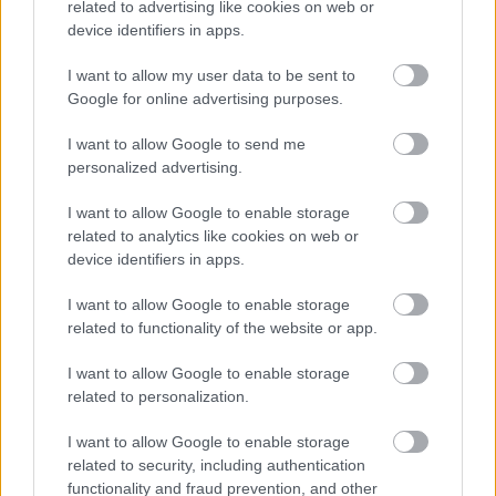
területre és speciális munkakörre vonatkoztatva,
related to advertising like cookies on web or
ahová a tanuló a DÉT-Térképe alapján leginkább
device identifiers in apps.
motivált elhelyezkedni), melyet megbeszélés
(visszajelzés, tanácsadás, értékelés) követ a DÉT
I want to allow my user data to be sent to
Google for online advertising purposes.
szakértő jelenlétével. A cél, hogy a résztvevők
egyénileg megtapasztaljanak egy állásinterjú-
I want to allow Google to send me
helyzet; praktikus visszajelzéseket és tanácsokat
personalized advertising.
kapjanak a szereplésükkel kapcsolatosan az interjút
készítő szakemberektől.
I want to allow Google to enable storage
related to analytics like cookies on web or
7.
Tanúsítvány átadása
az egyéni kompetenciákról
device identifiers in apps.
(DÉTPass) és szakértői visszajelzések adása, ill.
résztvevői értékelések gyűjtése. A program lezáró
I want to allow Google to enable storage
eleme, mely során a résztvevő hivatalos
related to functionality of the website or app.
dokumentumot kap a teljes programcsomag alatt is
fejlesztett kompetenciáiról, egyéni visszajelzéseket
I want to allow Google to enable storage
kap a velük foglalkozó szakemberektől, illetve a
related to personalization.
program további fejlesztése érdekében a
működtetők is visszajelzést, javaslatokat kapnak a
I want to allow Google to enable storage
tanulóktól.
related to security, including authentication
functionality and fraud prevention, and other