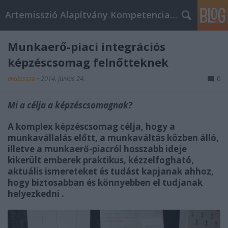
Artemisszió Alapítvány Kompetencia Központ
Munkaerő-piaci integrációs
képzéscsomag felnőtteknek
evatessza
•
2014. június 24.
0
Mi a célja a képzéscsomagnak?
A komplex képzéscsomag célja, hogy a
munkavállalás előtt, a munkaváltás közben álló,
illetve a munkaerő-piacról hosszabb ideje
kikerült emberek praktikus, kézzelfogható,
aktuális ismereteket és tudást kapjanak ahhoz,
hogy biztosabban és könnyebben el tudjanak
helyezkedni .