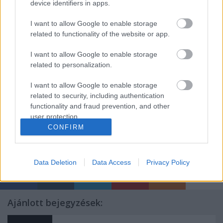
Minősítő szervezet(ek):
device identifiers in apps.
* Nemzeti Család- és Szociálpolitikai Intézet Képzési
I want to allow Google to enable storage
Igazgatóság
related to functionality of the website or app.
Azonosító szám: S-05-051/2013
I want to allow Google to enable storage
related to personalization.
* Belügyi Továbbképzési Kollégium
I want to allow Google to enable storage
Azonosítószám: 13-M-2014-2397
related to security, including authentication
functionality and fraud prevention, and other
user protection.
CONFIRM
Címkék:
interkulturális képzés
szociális terület
Data Deletion
Data Access
Privacy Policy
Ajánlott bejegyzések: