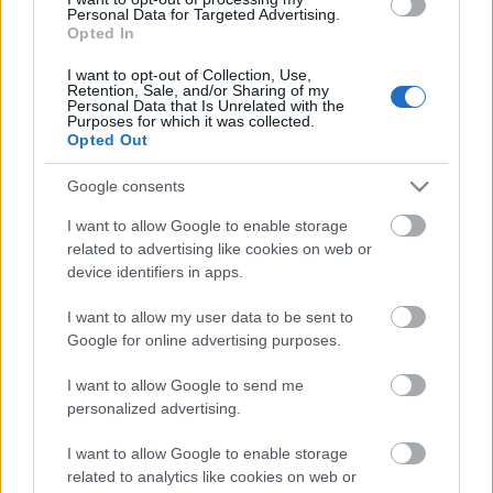
munkásoknak), 48 (rendészeti dolgozóknak)
Personal Data for Targeted Advertising.
Opted In
Részvételi díj: 60 000 Forint,
I want to opt-out of Collection, Use,
Retention, Sale, and/or Sharing of my
Támogatott ár: 30 000- 45 000 Forint (diákoknak,
Personal Data that Is Unrelated with the
munkakeresőknek és alacsony jövedelműeknek)
Purposes for which it was collected.
Opted Out
Mikor? 2015. szeptember 17-18, október 1-2,
Google consents
október 15-16. (6 nap)
I want to allow Google to enable storage
Hol? Budapest, VIII. Pál u. 6.
related to advertising like cookies on web or
device identifiers in apps.
Jelentkezési határidő: 2015. augusztus 25.
I want to allow my user data to be sent to
A jelentkezési lap innen letölthető
Google for online advertising purposes.
Kapcsolat és jelentkezés: Szántó Diana:(tel.: (06 1)
I want to allow Google to send me
413 6517), e-mail:
trainings@artemiszio.hu
personalized advertising.
Akkreditációs adatok
I want to allow Google to enable storage
related to analytics like cookies on web or