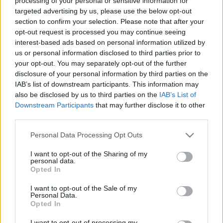
processing of your personal or sensitive information for
targeted advertising by us, please use the below opt-out
section to confirm your selection. Please note that after your
A képzés célja, hogy a résztvevők megszokott
opt-out request is processed you may continue seeing
eszközeiken túl olyan új megközelítéseket és
interest-based ads based on personal information utilized by
us or personal information disclosed to third parties prior to
módszereket ismerjenek meg illetve sajátítsanak el,
your opt-out. You may separately opt-out of the further
melyek segítségével jobban megérthetik a
disclosure of your personal information by third parties on the
személyközi konfliktusok természetét és
IAB’s list of downstream participants. This information may
mozgatórugóit, ugyanakkor képessé váljanak ezek
also be disclosed by us to third parties on the
IAB’s List of
kezelésére.
Downstream Participants
that may further disclose it to other
third parties.
A képzést ajánljuk: a szociális tevékenységet ellátó,
állami-, civil-, és for-profit szektorban dolgozó
Please note that this website/app uses one or more Google
Personal Data Processing Opt Outs
szakembereknek, jelenleg egyetemen/főiskolán
services and may gather and store information including but
tanuló leendő szakembereknek
not limited to your visit or usage behaviour. You may click to
I want to opt-out of the Sharing of my
personal data.
grant or deny consent to Google and its third-party tags to
Opted In
A képzés nyelve: magyar
use your data for below specified purposes in below Google
consent section.
I want to opt-out of the Sale of my
Minimum csoportlétszám: 10 fő
Personal Data.
Opted In
Továbbképzési pontérték: 35 (szociális
I want to opt-out of processing my