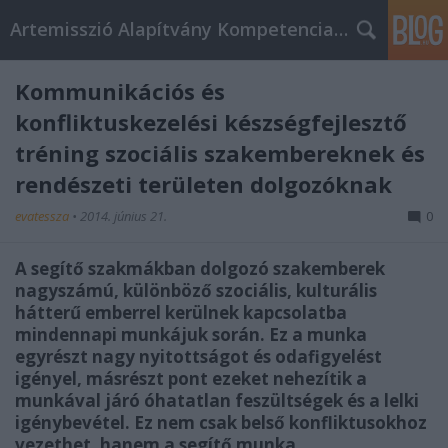
Artemisszió Alapítvány Kompetencia Központ
Kommunikációs és
konfliktuskezelési készségfejlesztő
tréning szociális szakembereknek és
rendészeti területen dolgozóknak
evatessza
•
2014. június 21.
0
A segítő szakmákban dolgozó szakemberek
nagyszámú, különböző szociális, kulturális
hátterű emberrel kerülnek kapcsolatba
mindennapi munkájuk során. Ez a munka
egyrészt nagy nyitottságot és odafigyelést
igényel, másrészt pont ezeket nehezítik a
munkával járó óhatatlan feszültségek és a lelki
igénybevétel. Ez nem csak belső konfliktusokhoz
vezethet, hanem a segítő munka